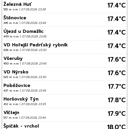
17.4°C
Železná Huť
555 m n.m.
|
07.08.2026 23:39
17.4°C
Štěnovice
345 m n.m.
|
07.08.2026 23:44
17.4°C
Újezd u Domažlic
499 m n.m.
|
07.08.2026 23:45
17.4°C
VD Hořejší Padrťský rybník
636 m n.m.
|
07.08.2026 23:30
17.6°C
Všeruby
450 m n.m.
|
07.08.2026 23:45
17.6°C
VD Nýrsko
525 m n.m.
|
07.08.2026 23:30
17.7°C
Poběžovice
437 m n.m.
|
07.08.2026 23:45
17.8°C
Horšovský Týn
412 m n.m.
|
07.08.2026 23:35
17.9°C
Vlčtejn
517 m n.m.
|
07.08.2026 23:44
18.0°C
Špičák - vrchol