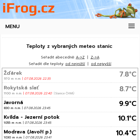
MENU
Teploty z vybraných meteo stanic
Seřadit abecedně:
A->Z
|
Z->A
Seřadit dle teploty:
od nejnižší
|
od nejvyšší
7.8°C
Žďárek
970 m n.m.
|
07.08.2026 22:35
8.7°C
Rokytská slať
1100 m n.m.
|
07.08.2026 22:40
| Stanice ČHMÚ
9.9°C
Javorná
830 m n.m.
|
07.08.2026 23:45
10.1°C
Kvilda - Jezerní potok
1055 m n.m.
|
07.08.2026 23:45
10.4°C
Modrava (Javoří p.)
1030 m n.m.
|
07.08.2026 23:41