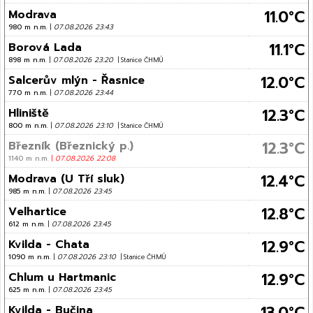
11.0°C
Modrava
980 m n.m.
|
07.08.2026 23:43
11.1°C
Borová Lada
898 m n.m.
|
07.08.2026 23:20
| Stanice ČHMÚ
12.0°C
Salcerův mlýn - Řasnice
770 m n.m.
|
07.08.2026 23:44
12.3°C
Hliniště
800 m n.m.
|
07.08.2026 23:10
| Stanice ČHMÚ
12.3°C
Březník (Březnický p.)
1140 m n.m.
|
07.08.2026 22:08
12.4°C
Modrava (U Tří sluk)
985 m n.m.
|
07.08.2026 23:45
12.8°C
Velhartice
612 m n.m.
|
07.08.2026 23:45
12.9°C
Kvilda - Chata
1090 m n.m.
|
07.08.2026 23:10
| Stanice ČHMÚ
12.9°C
Chlum u Hartmanic
625 m n.m.
|
07.08.2026 23:45
13.0°C
Kvilda - Bučina