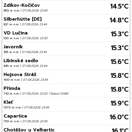
14.5°C
Zdíkov-Kočičov
850 m n.m.
|
07.08.2026 23:45
14.8°C
Silberhütte [DE]
821 m n.m.
|
07.08.2026 23:44
15.3°C
VD Lučina
530 m n.m.
|
07.08.2026 23:30
15.3°C
Javorník
955 m n.m.
|
07.08.2026 23:45
15.6°C
Libínské sedlo
845 m n.m.
|
07.08.2026 23:44
15.8°C
Hojsova Stráž
900 m n.m.
|
07.08.2026 23:45
15.8°C
Přimda
743 m n.m.
|
07.08.2026 23:20
| Stanice ČHMÚ
15.9°C
Kleť
1070 m n.m.
|
07.08.2026 23:45
16.0°C
Capartice
750 m n.m.
|
07.08.2026 23:45
16.1°C
Chotěšov u Velhartic