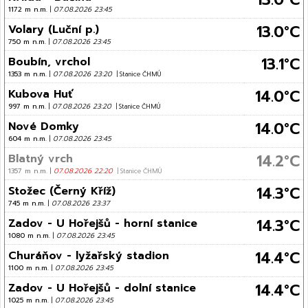
1172 m n.m.
|
07.08.2026 23:45
13.0°C
Volary (Luční p.)
750 m n.m.
|
07.08.2026 23:45
13.1°C
Boubín, vrchol
1353 m n.m.
|
07.08.2026 23:20
| Stanice ČHMÚ
14.0°C
Kubova Huť
997 m n.m.
|
07.08.2026 23:20
| Stanice ČHMÚ
14.0°C
Nové Domky
604 m n.m.
|
07.08.2026 23:45
14.2°C
Blatný vrch
1357 m n.m.
|
07.08.2026 22:20
| Stanice ČHMÚ
14.3°C
Stožec (Černý Kříž)
745 m n.m.
|
07.08.2026 23:37
14.3°C
Zadov - U Hořejšů - horní stanice
1080 m n.m.
|
07.08.2026 23:45
14.4°C
Churáňov - lyžařský stadion
1100 m n.m.
|
07.08.2026 23:45
14.4°C
Zadov - U Hořejšů - dolní stanice
1025 m n.m.
|
07.08.2026 23:45