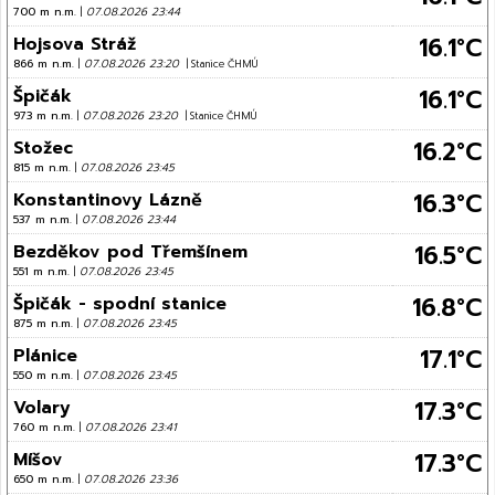
700 m n.m.
|
07.08.2026 23:44
16.1°C
Hojsova Stráž
866 m n.m.
|
07.08.2026 23:20
| Stanice ČHMÚ
16.1°C
Špičák
973 m n.m.
|
07.08.2026 23:20
| Stanice ČHMÚ
16.2°C
Stožec
815 m n.m.
|
07.08.2026 23:45
16.3°C
Konstantinovy Lázně
537 m n.m.
|
07.08.2026 23:44
16.5°C
Bezděkov pod Třemšínem
551 m n.m.
|
07.08.2026 23:45
16.8°C
Špičák - spodní stanice
875 m n.m.
|
07.08.2026 23:45
17.1°C
Plánice
550 m n.m.
|
07.08.2026 23:45
17.3°C
Volary
760 m n.m.
|
07.08.2026 23:41
17.3°C
Míšov
650 m n.m.
|
07.08.2026 23:36