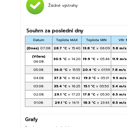
Žádné výstrahy
Souhrn za poslední dny
Datum
Teplota MAX
Teplota MIN
Vítr
(Dnes)
07.08.
28.7 °C
v 15:40
13.8 °C
v 06:09
5.8 m/s
(Včera)
30.5 °C
v 14:20
19.9 °C
v 05:46
11.9 m/s
06.08.
05.08.
36.0 °C
v 15:55
20.4 °C
v 01:59
7.8 m/s
04.08.
37.3 °C
v 16:42
19.3 °C
v 05:31
9.5 m/s
03.08.
35.4 °C
v 16:25
15.1 °C
v 05:50
5.4 m/s
02.08.
29.1 °C
v 17:23
17.8 °C
v 05:30
6.5 m/s
01.08.
29.1 °C
v 14:11
18.3 °C
v 23:43
8.5 m/s
Grafy