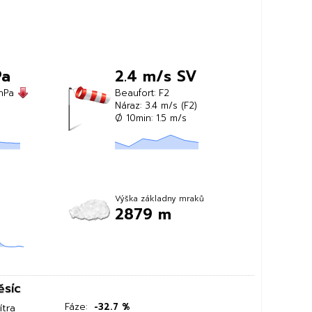
Pa
2.4 m/s SV
 hPa
Beaufort: F2
Náraz: 3.4 m/s (F2)
Ø 10min: 1.5 m/s
Výška základny mraků
2879 m
ěsíc
ítra
Fáze:
-32.7 %