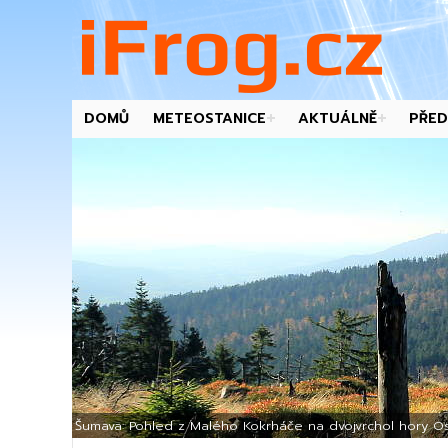
DOMŮ
METEOSTANICE
AKTUÁLNĚ
PŘED
-->
Šumava: Pohled z Malého Kokrháče na dvojvrchol hory Os