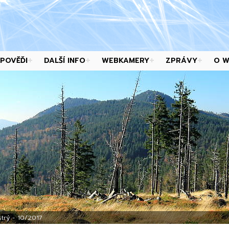
POVĚĎI
DALŠÍ INFO
WEBKAMERY
ZPRÁVY
O 
trý - 10/2017