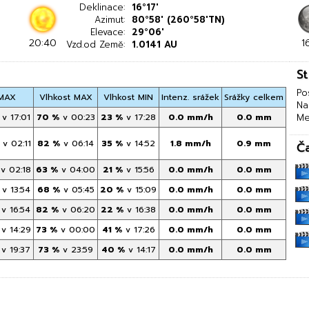
Deklinace:
16°17'
Azimut:
80°58' (260°58'TN)
Elevace:
29°06'
20:40
1
Vzd.od Země:
1.0141 AU
S
Po
 MAX
Vlhkost MAX
Vlhkost MIN
Intenz. srážek
Srážky celkem
Na
v 17:01
70 %
v 00:23
23 %
v 17:28
0.0 mm/h
0.0 mm
Me
v 02:11
82 %
v 06:14
35 %
v 14:52
1.8 mm/h
0.9 mm
Č
v 02:18
63 %
v 04:00
21 %
v 15:56
0.0 mm/h
0.0 mm
v 13:54
68 %
v 05:45
20 %
v 15:09
0.0 mm/h
0.0 mm
v 16:54
82 %
v 06:20
22 %
v 16:38
0.0 mm/h
0.0 mm
v 14:29
73 %
v 00:00
41 %
v 17:26
0.0 mm/h
0.0 mm
v 19:37
73 %
v 23:59
40 %
v 14:17
0.0 mm/h
0.0 mm