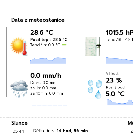
Data z meteostanice
28.6 °C
1015.5 h
Pocit.tepl.: 28.6 °C
Tend./3h: -1.8
Tend./1h: 0.0 °C
0.0 mm/h
Vlhkost
23 %
Dnes: 0.0 mm
Rosný bod
za 1h: 0.0 mm
5.0 °C
za 10min: 0.0 mm
Slunce
M
05:44
Délka dne:
14 hod, 56 min
Z