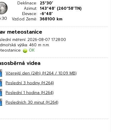
Deklinace:
25°30'
Azimut:
143°48' (260°58'TN)
Elevace:
-6°48'
6:30
Vzd.od Země:
368100 km
tav meteostanice
slední měření: 2026-08-07 17:28:00
dmořská výška: 460 m n.m.
teostanice:
OK
asosběrná videa
Včerejší den (24h) (H.264 / 10.09 MB)
Poslední 3 hodiny (H.264)
Poslední 1 hodina (H.264)
Posledních 30 minut (H.264)