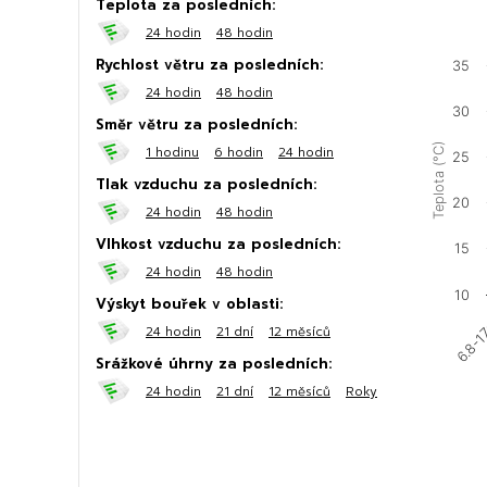
Teplota za posledních:
24 hodin
48 hodin
Rychlost větru za posledních:
35
24 hodin
48 hodin
30
Směr větru za posledních:
Teplota (°C)
1 hodinu
6 hodin
24 hodin
25
Tlak vzduchu za posledních:
20
24 hodin
48 hodin
Vlhkost vzduchu za posledních:
15
24 hodin
48 hodin
10
Výskyt bouřek v oblasti:
6.8-1
24 hodin
21 dní
12 měsíců
Srážkové úhrny za posledních:
24 hodin
21 dní
12 měsíců
Roky