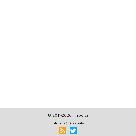
© 2011-2026 iFrog.cz
Informační kanály: