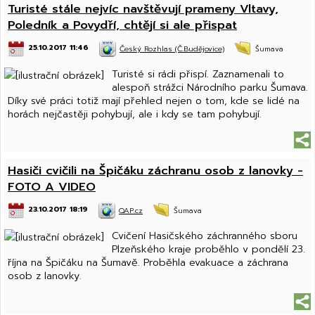
Turisté stále nejvíc navštěvují prameny Vltavy,
Poledník a Povydří, chtějí si ale přispat
25.10.2017 11:46
Český Rozhlas (Č.Budějovice)
Šumava
Turisté si rádi přispí. Zaznamenali to
alespoň strážci Národního parku Šumava.
Díky své práci totiž mají přehled nejen o tom, kde se lidé na
horách nejčastěji pohybují, ale i kdy se tam pohybují.
Hasiči cvičili na Špičáku záchranu osob z lanovky -
FOTO A VIDEO
23.10.2017 18:19
QAP.cz
Šumava
Cvičení Hasičského záchranného sboru
Plzeňského kraje proběhlo v pondělí 23.
října na Špičáku na Šumavě. Proběhla evakuace a záchrana
osob z lanovky.