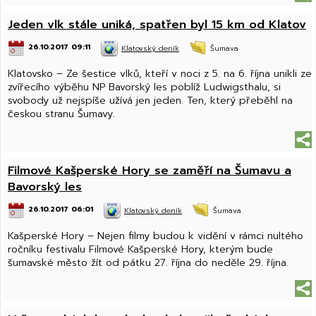
Jeden vlk stále uniká, spatřen byl 15 km od Klatov
26.10.2017 09:11
Klatovský deník
Šumava
Klatovsko – Ze šestice vlků, kteří v noci z 5. na 6. října unikli ze
zvířecího výběhu NP Bavorský les poblíž Ludwigsthalu, si
svobody už nejspíše užívá jen jeden. Ten, který přeběhl na
českou stranu Šumavy.
Filmové Kašperské Hory se zaměří na Šumavu a
Bavorský les
26.10.2017 06:01
Klatovský deník
Šumava
Kašperské Hory – Nejen filmy budou k vidění v rámci nultého
ročníku festivalu Filmové Kašperské Hory, kterým bude
šumavské město žít od pátku 27. října do neděle 29. října.