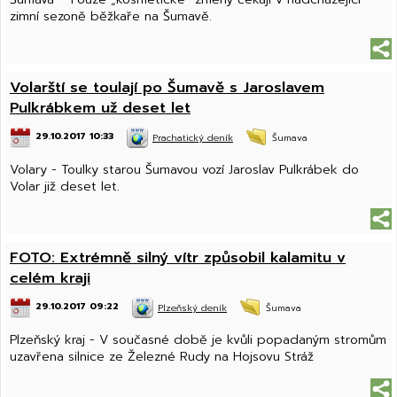
zimní sezoně běžkaře na Šumavě.
Volarští se toulají po Šumavě s Jaroslavem
Pulkrábkem už deset let
29.10.2017 10:33
Prachatický deník
Šumava
Volary - Toulky starou Šumavou vozí Jaroslav Pulkrábek do
Volar již deset let.
FOTO: Extrémně silný vítr způsobil kalamitu v
celém kraji
29.10.2017 09:22
Plzeňský deník
Šumava
Plzeňský kraj - V současné době je kvůli popadaným stromům
uzavřena silnice ze Železné Rudy na Hojsovu Stráž