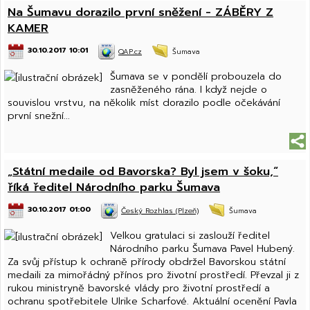
Na Šumavu dorazilo první sněžení - ZÁBĚRY Z
KAMER
30.10.2017 10:01
QAP.cz
Šumava
Šumava se v pondělí probouzela do
zasněženého rána. I když nejde o
souvislou vrstvu, na několik míst dorazilo podle očekávání
první snežní...
„Státní medaile od Bavorska? Byl jsem v šoku,“
říká ředitel Národního parku Šumava
30.10.2017 01:00
Český Rozhlas (Plzeň)
Šumava
Velkou gratulaci si zaslouží ředitel
Národního parku Šumava Pavel Hubený.
Za svůj přístup k ochraně přírody obdržel Bavorskou státní
medaili za mimořádný přínos pro životní prostředí. Převzal ji z
rukou ministryně bavorské vlády pro životní prostředí a
ochranu spotřebitele Ulrike Scharfové. Aktuální ocenění Pavla