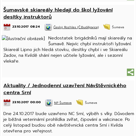
Šumavské skiareály hledají do škol lyžování
desítky instruktorů
23.10.2017 08:24
Český Rozhlas (Č.Budějovice)
Šumava
Nedostatek brigádníků mají skiareály na
Šumavě. Nejvíc chybí instruktoři lyžování.
Skiareál Lipno jich hledá stovku, desítky chybí i ve Skiareálu
Zadov, na Kvildě shání nejen učitele lyžování, ale i sezonní
vlekaře.
Aktuality / Jednodenní uzavření Návštěvnického
centra Srní
23.10.2017 00:00
NP Šumava
Šumava
Dne 24.10.2017 bude uzavřeno NC Srní, výběh s vlky. Důvodem
je běžná veterinární prohlídka zvířat, čipování a vakcinace. Po
celý listopad budou obě návštěvnická centra Srní i Kvilda
otevřena pro veřejnost.