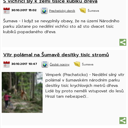
S vichřicí šly k zemi tisíce kubíků dřeva
30.10.2017 15:02
Prachatický deník
Šumava
Šumava - I když se nevyplnily obavy, že na území Národního
parku zůstane po nedělní vichřici sto až sto dvacet tisíc
kubíků popadaného dřeva.
Vítr polámal na Šumavě desítky tisíc stromů
30.10.2017 10:47
České noviny
Šumava
Vimperk (Prachaticko) - Nedělní silný vítr
polámal v šumavském národním parku
desítky tisíc krychlových metrů dřeva.
Lidé by proto neměli vstupovat do lesů.
Hrozí tam nebezpečí...