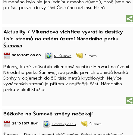
Hubeného bylo ale jen jedním z mnoha důvodů, proč jsme ho
po čas pozvali do vysílání Českého rozhlasu Plzeň.
Aktuality / Víkendová vichřice vyvrátila desítky
tisíc stromů na celém území Národního parku
Šumava
30.10.2017 00:00
NP Šumava
Šumava
Polomy, které způsobila víkendová vichřice Herwart na území
Národního parku Šumava, jsou podle prvních odhadů lesníků
Správy v objemech do 50 tisíc metrů krychlových. Nejvíce
vyvrácených stromů je přitom v nejjižnější části Národního
parku v okolí Stožce.
Běžkaře na Šumavě změny nečekají
29.10.2017 18:41
Klatovský deník
Šumava
Šumava – Pouze „kosmetické“ změny čekají v nadcházející