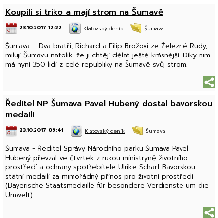
Koupili si triko a mají strom na Šumavě
23.10.2017 12:22
Klatovský deník
Šumava
Šumava – Dva bratři, Richard a Filip Brožovi ze Železné Rudy,
milují Šumavu natolik, že ji chtějí dělat ještě krásnější. Díky nim
má nyní 350 lidí z celé republiky na Šumavě svůj strom.
Ředitel NP Šumava Pavel Hubený dostal bavorskou
medaili
23.10.2017 09:41
Klatovský deník
Šumava
Šumava - Ředitel Správy Národního parku Šumava Pavel
Hubený převzal ve čtvrtek z rukou ministryně životního
prostředí a ochrany spotřebitele Ulrike Scharf Bavorskou
státní medailí za mimořádný přínos pro životní prostředí
(Bayerische Staatsmedaille für besondere Verdienste um die
Umwelt).