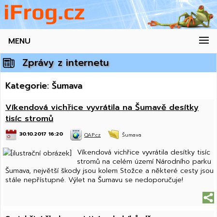
MENU
Zprávy z internetu
Kategorie: Šumava
Víkendová vichřice vyvrátila na Šumavě desítky
tisíc stromů
30.10.2017 16:20
QAP.cz
Šumava
Víkendová vichřice vyvrátila desítky tisíc
stromů na celém území Národního parku
Šumava, největší škody jsou kolem Stožce a některé cesty jsou
stále nepřístupné. Výlet na Šumavu se nedoporučuje!