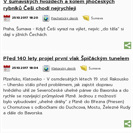
V šumavských hvozdech a kolem jihočeských
rybníků Češi chodí nejrychleji
25.10.2017 18:20
Prachatický deník
Šumava
Praha, Šumava - Když Češi vyrazí na výlet, nejvíc „do těla“ si
dají v jižních Čechách.
Před 140 lety projel první vlak Špičáckým tunelem
25.10.2017 18:04
Klatovský deník
Šumava
Plzeňsko, Klatovsko - V osmdesátých létech 19. stol. Rakousko
– Uhersko stálo před problémem, jak zajistit dopravu
hnědého uhlí ze Severočeské uhelné pánve do Bavorska a do
rychle se rozvíjející průmyslové Plzně. Jednou z možností
bylo vybudování „uhelné dráhy“ z Plzně do Března (Priesen)
u Chomutova s odbočkami do Duchcova, Mostu, Železné Rudy
a dále do Bavorska.