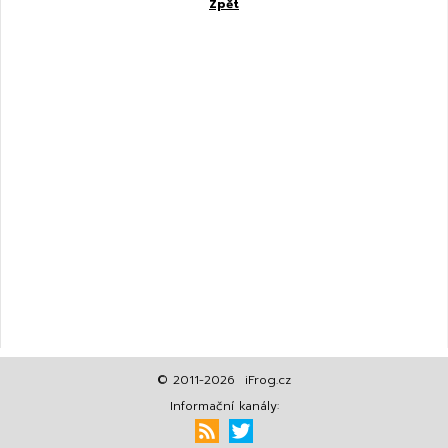
Zpět
© 2011-2026 iFrog.cz
Informační kanály: