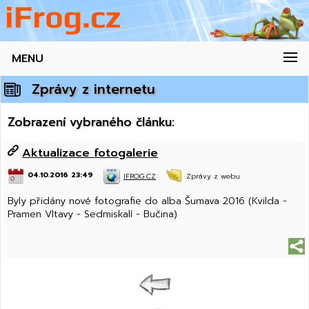
MENU
Zprávy z internetu
Zobrazení vybraného článku:
Aktualizace fotogalerie
04.10.2016 23:49
IFROG.CZ
Zprávy z webu
Byly přidány nové fotografie do alba Šumava 2016 (Kvilda -
Pramen Vltavy - Sedmiskalí - Bučina)