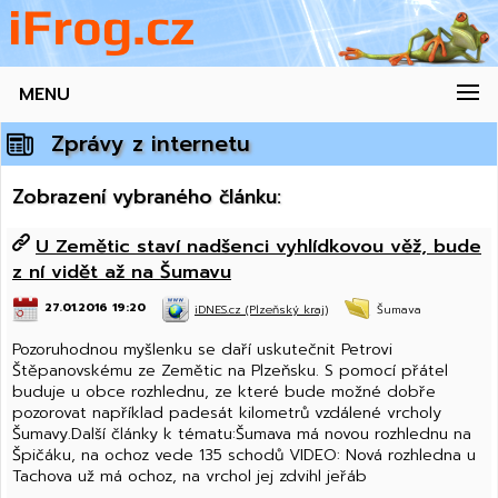
MENU
Zprávy z internetu
Zobrazení vybraného článku:
U Zemětic staví nadšenci vyhlídkovou věž, bude
z ní vidět až na Šumavu
27.01.2016 19:20
iDNES.cz (Plzeňský kraj)
Šumava
Pozoruhodnou myšlenku se daří uskutečnit Petrovi
Štěpanovskému ze Zemětic na Plzeňsku. S pomocí přátel
buduje u obce rozhlednu, ze které bude možné dobře
pozorovat například padesát kilometrů vzdálené vrcholy
Šumavy.Další články k tématu:Šumava má novou rozhlednu na
Špičáku, na ochoz vede 135 schodů VIDEO: Nová rozhledna u
Tachova už má ochoz, na vrchol jej zdvihl jeřáb