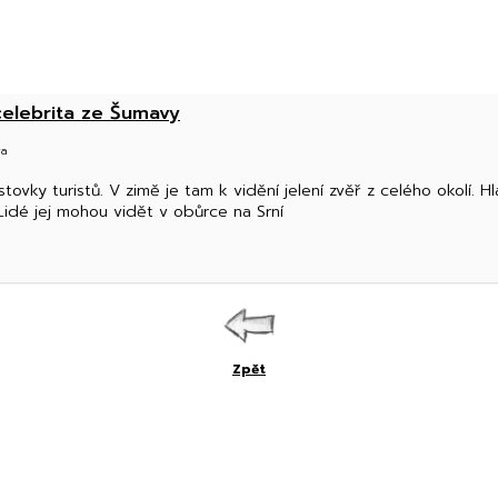
 celebrita ze Šumavy
va
ovky turistů. V zimě je tam k vidění jelení zvěř z celého okolí. Hl
 Lidé jej mohou vidět v obůrce na Srní
Zpět