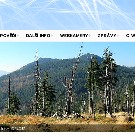
POVĚĎI
DALŠÍ INFO
WEBKAMERY
ZPRÁVY
O 
trý - 10/2017