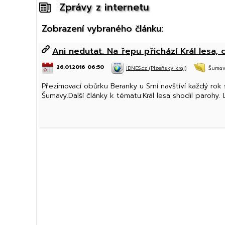
Zprávy z internetu
Zobrazení vybraného článku:
Ani nedutat. Na řepu přichází Král lesa,
26.01.2016 06:50
iDNES.cz (Plzeňský kraj)
Šuma
Přezimovací obůrku Beranky u Srní navštíví každý rok st
Šumavy.Další články k tématu:Král lesa shodil parohy.