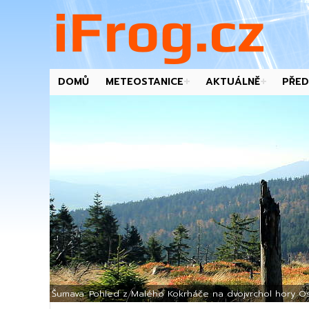
DOMŮ
METEOSTANICE
AKTUÁLNĚ
PŘED
-->
Šumava: Pohled z Malého Kokrháče na dvojvrchol hory Os