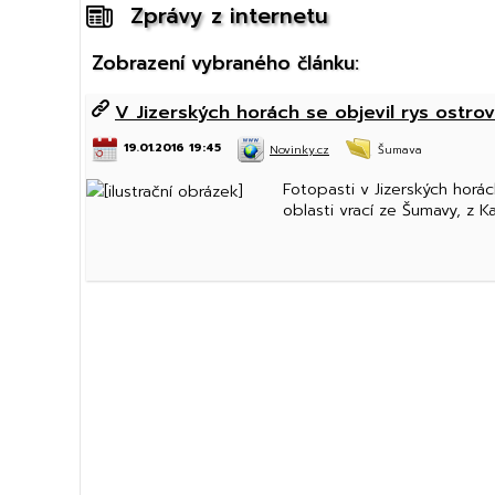
Zprávy z internetu
Zobrazení vybraného článku:
V Jizerských horách se objevil rys ostrov
19.01.2016 19:45
Novinky.cz
Šumava
Fotopasti v Jizerských horá
oblasti vrací ze Šumavy, z K