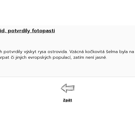
id, potvrdily fotopasti
ch potvrdily výskyt rysa ostrovida. Vzácná kočkovitá šelma byla n
arpat či jiných evropských populací, zatím není jasné.
Zpět