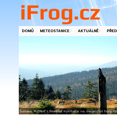
DOMŮ
METEOSTANICE
AKTUÁLNĚ
PŘED
-->
Šumava: Pohled z Malého Kokrháče na dvojvrchol hory Os