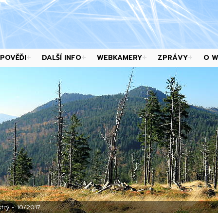
POVĚĎI
DALŠÍ INFO
WEBKAMERY
ZPRÁVY
O 
trý - 10/2017