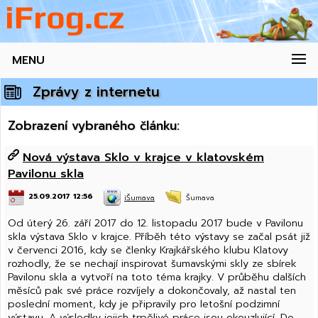
MENU
Zprávy z internetu
Zobrazení vybraného článku:
Nová výstava Sklo v krajce v klatovském
Pavilonu skla
25.09.2017 12:56
iŠumava
Šumava
Od úterý 26. září 2017 do 12. listopadu 2017 bude v Pavilonu
skla výstava Sklo v krajce. Příběh této výstavy se začal psát již
v červenci 2016, kdy se členky Krajkářského klubu Klatovy
rozhodly, že se nechají inspirovat šumavskými skly ze sbírek
Pavilonu skla a vytvoří na toto téma krajky. V průběhu dalších
měsíců pak své práce rozvíjely a dokončovaly, až nastal ten
poslední moment, kdy je připravily pro letošní podzimní
výstavu. A výsledky jejich trpělivé práce jsou okouzlující. Do