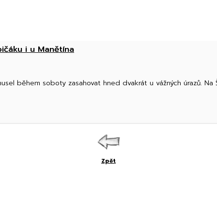
pičáku i u Manětína
musel během soboty zasahovat hned dvakrát u vážných úrazů. Na Šu
Zpět