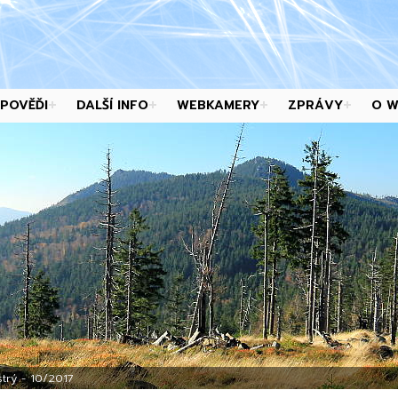
POVĚĎI
DALŠÍ INFO
WEBKAMERY
ZPRÁVY
O 
trý - 10/2017