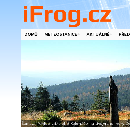
DOMŮ
METEOSTANICE
AKTUÁLNĚ
PŘED
-->
Šumava: Pohled z Malého Kokrháče na dvojvrchol hory Os