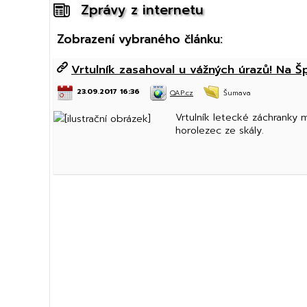
Zprávy z internetu
Zobrazení vybraného článku:
Vrtulník zasahoval u vážných úrazů! Na Š
23.09.2017 16:36
QAP.cz
Šumava
Vrtulník letecké záchranky 
horolezec ze skály.