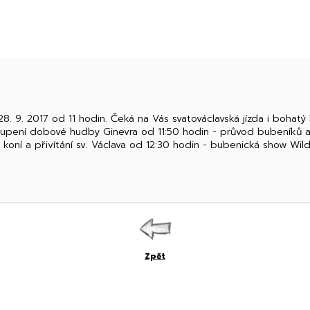
8. 9. 2017 od 11 hodin. Čeká na Vás svatováclavská jízda i bohatý
toupení dobové hudby Ginevra od 11:50 hodin - průvod bubeníků a 
 koní a přivítání sv. Václava od 12:30 hodin - bubenická show Wi
Zpět