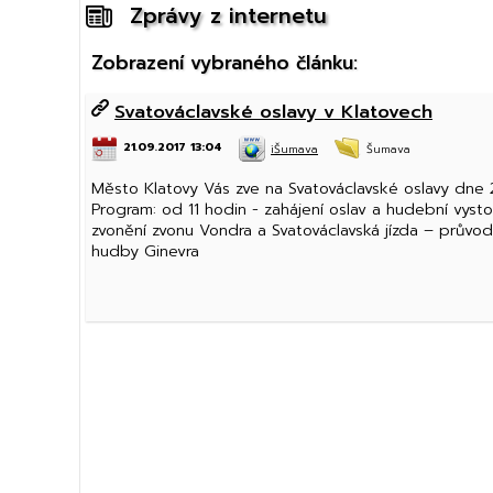
Zprávy z internetu
Zobrazení vybraného článku:
Svatováclavské oslavy v Klatovech
21.09.2017 13:04
iŠumava
Šumava
Město Klatovy Vás zve na Svatováclavské oslavy dne 2
Program: od 11 hodin - zahájení oslav a hudební vys
zvonění zvonu Vondra a Svatováclavská jízda – průvod
hudby Ginevra