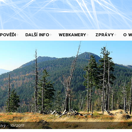
POVĚĎI
DALŠÍ INFO
WEBKAMERY
ZPRÁVY
O 
trý - 10/2017