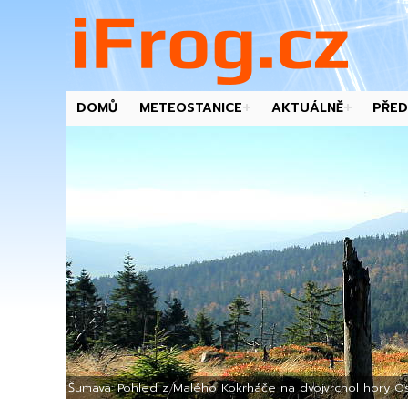
DOMŮ
METEOSTANICE
AKTUÁLNĚ
PŘED
-->
Šumava: Pohled z Malého Kokrháče na dvojvrchol hory Os