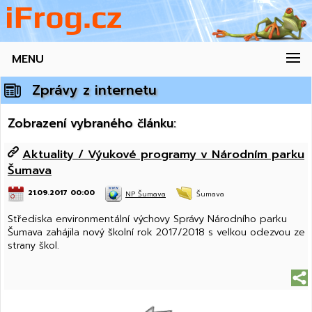
MENU
Zprávy z internetu
Zobrazení vybraného článku:
Aktuality / Výukové programy v Národním parku
Šumava
21.09.2017 00:00
NP Šumava
Šumava
Střediska environmentální výchovy Správy Národního parku
Šumava zahájila nový školní rok 2017/2018 s velkou odezvou ze
strany škol.