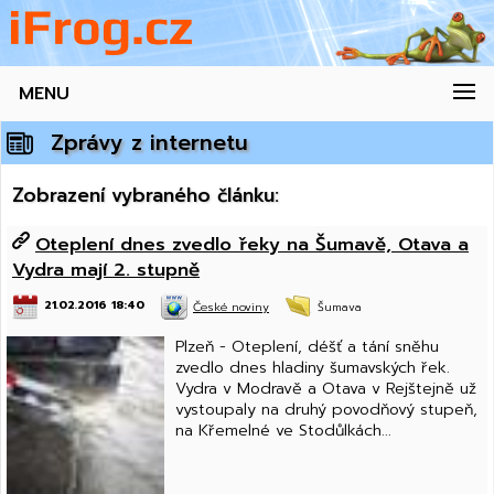
MENU
Zprávy z internetu
Zobrazení vybraného článku:
Oteplení dnes zvedlo řeky na Šumavě, Otava a
Vydra mají 2. stupně
21.02.2016 18:40
České noviny
Šumava
Plzeň - Oteplení, déšť a tání sněhu
zvedlo dnes hladiny šumavských řek.
Vydra v Modravě a Otava v Rejštejně už
vystoupaly na druhý povodňový stupeň,
na Křemelné ve Stodůlkách...