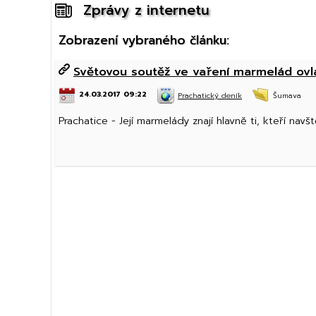
Zprávy z internetu
Zobrazení vybraného článku:
Světovou soutěž ve vaření marmelád ovlá
24.03.2017 09:22
Prachatický deník
Šumava
Prachatice - Její marmelády znají hlavně ti, kteří nav