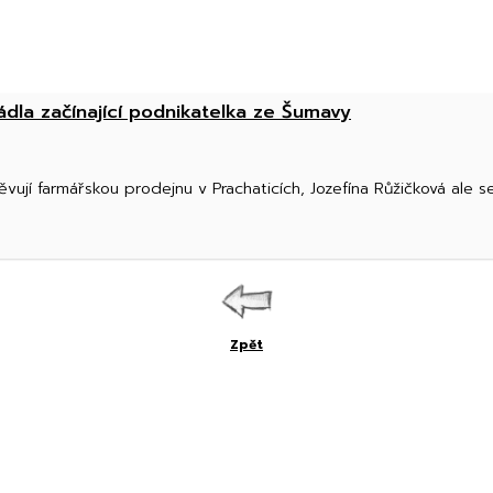
dla začínající podnikatelka ze Šumavy
štěvují farmářskou prodejnu v Prachaticích, Jozefína Růžičková ale 
Zpět