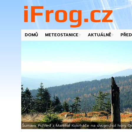
DOMŮ
METEOSTANICE
AKTUÁLNĚ
PŘED
-->
Šumava: Pohled z Malého Kokrháče na dvojvrchol hory Os