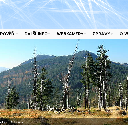
POVĚĎI
DALŠÍ INFO
WEBKAMERY
ZPRÁVY
O 
trý - 10/2017