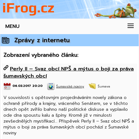
MENU
Zprávy z internetu
Zobrazení vybraného článku:
Perly II – Svaz obcí NPŠ a mýtus o boji za práva
šumavských obcí
06.03.2017 20:20
Šumavské noviny
Šumava
V souvislosti s opětovným projednáváním novely zákona o
ochraně přírody a krajiny, vráceného Senátem, se v těchto
dnech opět zvířilo bahno naší politické diskuse a vyplavilo
ode dna spoustu kalu a špíny. Kromě již v minulosti
zevšednělých mystifikací... Příspěvek Perly II – Svaz obcí NPŠ a
mýtus o boji za práva šumavských obcí pochází z Šumavské
noviny