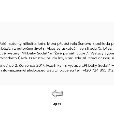
é, autorky několika knih, která představila Šumavu z pohledu pa
ězích z autorčina života. Akce se uskuteční ve středu 15. břez
ě výstavy: "Příběhy Sudet" a "Živé paměti Sudet". Výstavy vypráv
ápadních Čech. Představí osudy lidí, kteří zde žili před druhou sv
nutí do 2. července 2017. Pozvánky na výstavu ,,Příběhy Sudet“
: info-muzeum@zihobce.eu web:zihobce.eu tel.: +420 724 895 012
Zpět