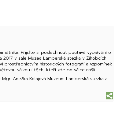
mětníka. Přijďte si poslechnout poutavé vyprávění o
na 2017 v sále Muzea Lamberská stezka v Žihobcích
í prostřednictvím historických fotografií a vzpomínek
ětovou válkou i těch, kteří zde po válce našli
 -- Mgr. Anežka Kolajová Muzeum Lamberská stezka a