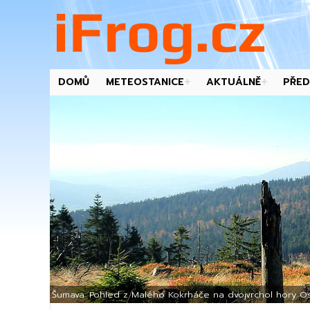
DOMŮ
METEOSTANICE
AKTUÁLNĚ
PŘED
-->
Šumava: Pohled z Malého Kokrháče na dvojvrchol hory Os