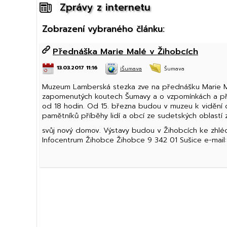
Zprávy z internetu
Zobrazení vybraného článku:
Přednáška Marie Malé v Žihobcích
13.03.2017 11:16
iŠumava
Šumava
Muzeum Lamberská stezka zve na přednášku Marie Mal
zapomenutých koutech Šumavy a o vzpomínkách a příb
od 18 hodin. Od 15. března budou v muzeu k vidění dv
pamětníků příběhy lidí a obcí ze sudetských oblastí z
svůj nový domov. Výstavy budou v Žihobcích ke zhléd
Infocentrum Žihobce Žihobce 9 342 01 Sušice e-mail