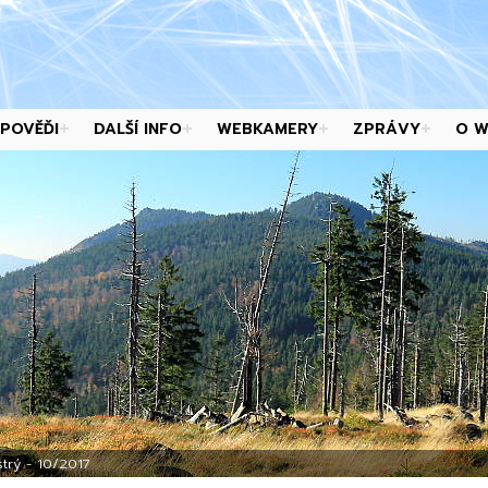
POVĚĎI
DALŠÍ INFO
WEBKAMERY
ZPRÁVY
O 
trý - 10/2017