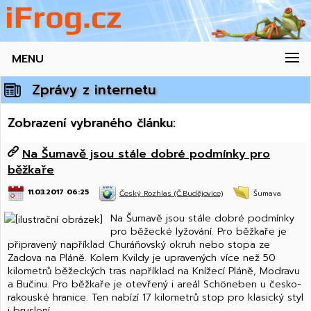
MENU
Zprávy z internetu
Zobrazení vybraného článku:
Na Šumavě jsou stále dobré podmínky pro
běžkaře
11.03.2017 06:25
Český Rozhlas (Č.Budějovice)
Šumava
Na Šumavě jsou stále dobré podmínky
pro běžecké lyžování. Pro běžkaře je
připravený například Churáňovský okruh nebo stopa ze
Zadova na Pláně. Kolem Kvildy je upravených více než 50
kilometrů běžeckých tras například na Knížecí Pláně, Modravu
a Bučinu. Pro běžkaře je otevřený i areál Schöneben u česko-
rakouské hranice. Ten nabízí 17 kilometrů stop pro klasický styl
i bruslení.