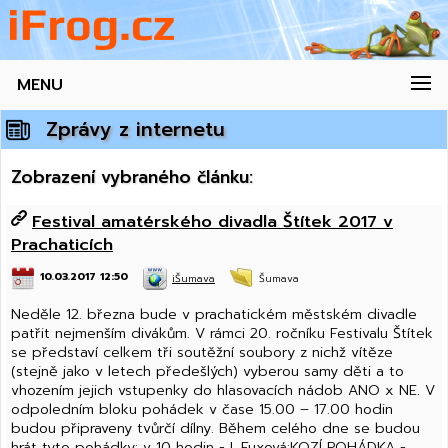
MENU
Zprávy z internetu
Zobrazení vybraného článku:
Festival amatérského divadla Štítek 2017 v
Prachaticích
10.03.2017 12:50
iŠumava
Šumava
Neděle 12. března bude v prachatickém městském divadle
patřit nejmenším divákům. V rámci 20. ročníku Festivalu Štítek
se představí celkem tři soutěžní soubory z nichž vítěze
(stejně jako v letech předešlých) vyberou samy děti a to
vhozením jejich vstupenky do hlasovacích nádob ANO x NE. V
odpoledním bloku pohádek v čase 15.00 – 17.00 hodin
budou připraveny tvůrčí dílny. Během celého dne se budou
hrát tyto pohádky: v 10 hodin - L.Fuxová:KOZÍ POHÁDKA -