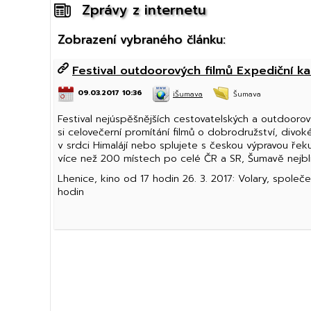
Zprávy z internetu
Zobrazení vybraného článku:
Festival outdoorových filmů Expediční k
09.03.2017 10:36
iŠumava
Šumava
Festival nejúspěšnějších cestovatelských a outdoorov
si celovečerní promítání filmů o dobrodružství, divo
v srdci Himalájí nebo splujete s českou výpravou ře
více než 200 místech po celé ČR a SR, Šumavě nejblíže
Lhenice, kino od 17 hodin 26. 3. 2017: Volary, společ
hodin