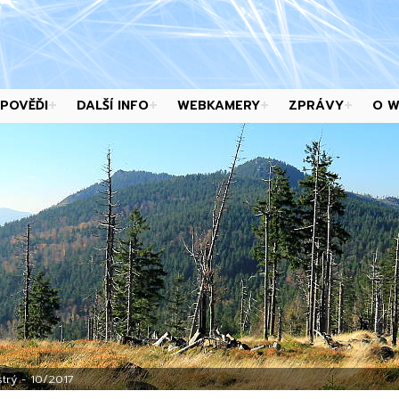
POVĚĎI
DALŠÍ INFO
WEBKAMERY
ZPRÁVY
O 
trý - 10/2017