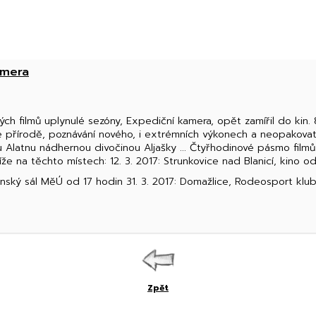
amera
ých filmů uplynulé sezóny, Expediční kamera, opět zamířil do kin.
ké přírodě, poznávání nového, i extrémních výkonech a neopakovate
ku Alatnu nádhernou divočinou Aljašky ... Čtyřhodinové pásmo fil
 na těchto místech: 12. 3. 2017: Strunkovice nad Blanicí, kino od 
enský sál MěÚ od 17 hodin 31. 3. 2017: Domažlice, Rodeosport klub
Zpět