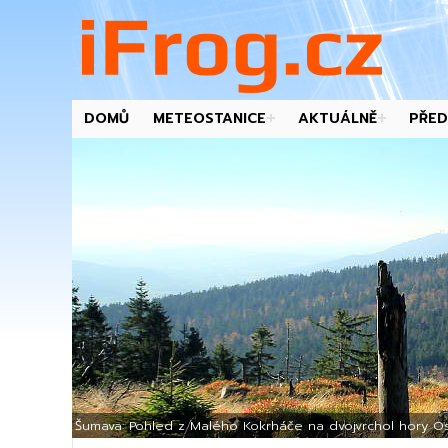
DOMŮ
METEOSTANICE
AKTUÁLNĚ
PŘED
-->
Šumava: Pohled z Malého Kokrháče na dvojvrchol hory Os