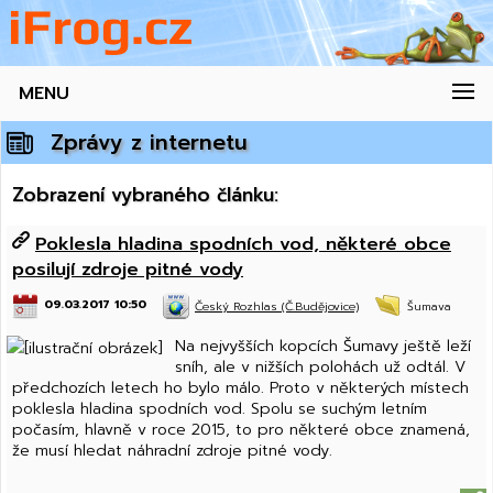
MENU
Zprávy z internetu
Zobrazení vybraného článku:
Poklesla hladina spodních vod, některé obce
posilují zdroje pitné vody
09.03.2017 10:50
Český Rozhlas (Č.Budějovice)
Šumava
Na nejvyšších kopcích Šumavy ještě leží
sníh, ale v nižších polohách už odtál. V
předchozích letech ho bylo málo. Proto v některých místech
poklesla hladina spodních vod. Spolu se suchým letním
počasím, hlavně v roce 2015, to pro některé obce znamená,
že musí hledat náhradní zdroje pitné vody.