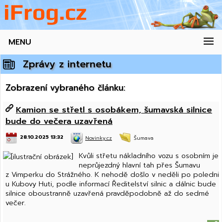
MENU
Zprávy z internetu
Zobrazení vybraného článku:
Kamion se střetl s osobákem, šumavská silnice
bude do večera uzavřená
28.10.2025 13:32
Novinky.cz
Šumava
Kvůli střetu nákladního vozu s osobním je
neprůjezdný hlavní tah přes Šumavu
z Vimperku do Strážného. K nehodě došlo v neděli po poledni
u Kubovy Huti, podle informací Ředitelství silnic a dálnic bude
silnice oboustranně uzavřená pravděpodobně až do sedmé
večer.