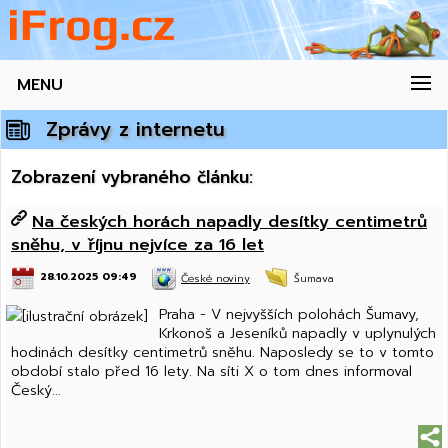
MENU
Zprávy z internetu
Zobrazení vybraného článku:
Na českých horách napadly desítky centimetrů
sněhu, v říjnu nejvíce za 16 let
28.10.2025 09:49
České noviny
Šumava
Praha - V nejvyšších polohách Šumavy,
Krkonoš a Jeseníků napadly v uplynulých
hodinách desítky centimetrů sněhu. Naposledy se to v tomto
období stalo před 16 lety. Na síti X o tom dnes informoval
Český...