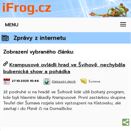
MENU
Zprávy z internetu
Zobrazení vybraného článku:
Krampusové ovládli hrad ve Švihově, nechyběla
bubenická show a pohádka
27.10.2025 10:46
Klatovský deník
Šumava
Již podruhé si na hradě ve Švihově lidé užili bohatý program,
kde byli hlavními lákadly Krampusové. První zastávkou skupina
Teufel der Šumava rozjela sérii vystoupení na Klatovsku, ale
zavítají i do Plzně či na Domažlicko.