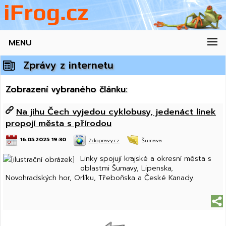
MENU
Zprávy z internetu
Zobrazení vybraného článku:
Na jihu Čech vyjedou cyklobusy, jedenáct linek
propojí města s přírodou
16.05.2025 19:30
Zdopravy.cz
Šumava
Linky spojují krajské a okresní města s
oblastmi Šumavy, Lipenska,
Novohradských hor, Orlíku, Třeboňska a České Kanady.