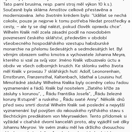
Tato parní brusírna, resp. parní stroj měl výkon 10 k.s.).
Současně byla sklárna Arnoštov celkově přestavěna a
modernizována. Jeho životním krédem bylo: “Udělat se nechá
cokoliv, pouze je nejprve k tomu potřeba hledat prostředky a
cesty, – ale ty se dají nalézt, pokud člověk opravdu chce“.
Wilhelm Kralik měl zcela zásadní podíl na novodobém
povznesení českého sklářství, především v období
všeobecného hospodářského vzestupu habsburské
monarchie na přelomu šedesátých a sedmdesátých let. Byl
věrným obrazem svého kmotra a vychovatele Johanna Meyra,
kterého si vzal za svůj vzor. Jméno Kralik vzbuzovalo úctu a
obdiv ve všech odborných kruzích. Ke sklonku svého života
měl Kralik v provozu 7 sklářských hutí: Adolf, Leonorenhain,
Ernstbrunn, Franzensthal, Kaltenbach, Idathal a Louisinu huť.
Mimořádné zásluhy Wilhelma Kralika byly oceněny celou řadou
vyznamenání a řádů. Kralik byl nositelem „Zlatého kříže za
zásluhy s korunou“, „ Řádu Františka Josefa“, „Řádu železné
koruny III.stupně“ a ruského „ Řádu svaté Anny“. Několik dnů
před svou smrtí dostal Wilhelm Kralik své poslední a nejvyšší
vyznamenání: byl povýšen do rakouského rytířského stavu s
šlechtickým predikátem von Meyrswalden. Tento přídomek si
vyžádal v císařské dvorní kanceláři proto, aby vyjádřil své díky
Johannu Meyrovi. Ve svém znaku měl lva držícího dvouuchou