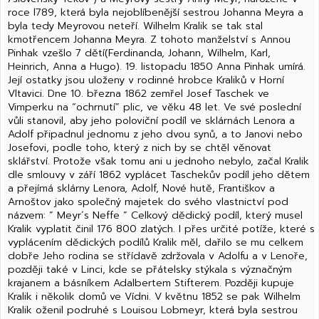
roce l789, která byla nejoblíbenější sestrou Johanna Meyra a
byla tedy Meyrovou neteří. Wilhelm Kralik se tak stal
kmotřencem Johanna Meyra. Z tohoto manželství s Annou
Pinhak vzešlo 7 dětí(Ferdinanda, Johann, Wilhelm, Karl,
Heinrich, Anna a Hugo). 19. listopadu 1850 Anna Pinhak umírá.
Její ostatky jsou uloženy v rodinné hrobce Kraliků v Horní
Vltavici. Dne 10. března 1862 zemřel Josef Taschek ve
Vimperku na “ochrnutí” plic, ve věku 48 let. Ve své poslední
vůli stanovil, aby jeho poloviční podíl ve sklárnách Lenora a
Adolf připadnul jednomu z jeho dvou synů, a to Janovi nebo
Josefovi, podle toho, který z nich by se chtěl věnovat
sklářství. Protože však tomu ani u jednoho nebylo, začal Kralik
dle smlouvy v září 1862 vyplácet Taschekův podíl jeho dětem
a přejímá sklárny Lenora, Adolf, Nové hutě, Františkov a
Arnoštov jako společný majetek do svého vlastnictví pod
názvem: ” Meyr´s Neffe ” Celkový dědický podíl, který musel
Kralik vyplatit činil 176 800 zlatých. I přes určité potíže, které s
vyplácením dědických podílů Kralik měl, dařilo se mu celkem
dobře Jeho rodina se střídavě zdržovala v Adolfu a v Lenoře,
později také v Linci, kde se přátelsky stýkala s význačným
krajanem a básníkem Adalbertem Stifterem. Později kupuje
Kralik i několik domů ve Vídni. V květnu 1852 se pak Wilhelm
Kralik oženil podruhé s Louisou Lobmeyr, která byla sestrou