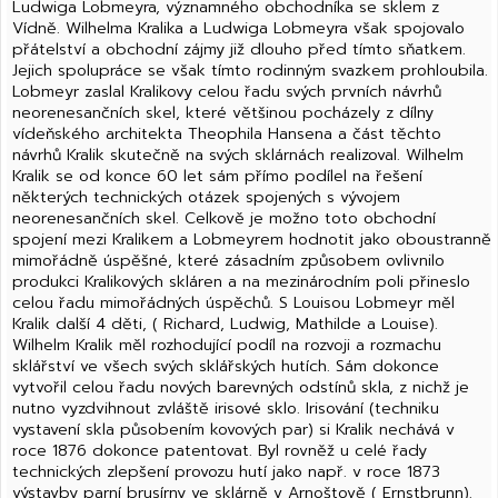
Ludwiga Lobmeyra, významného obchodníka se sklem z
Vídně. Wilhelma Kralika a Ludwiga Lobmeyra však spojovalo
přátelství a obchodní zájmy již dlouho před tímto sňatkem.
Jejich spolupráce se však tímto rodinným svazkem prohloubila.
Lobmeyr zaslal Kralikovy celou řadu svých prvních návrhů
neorenesančních skel, které většinou pocházely z dílny
vídeňského architekta Theophila Hansena a část těchto
návrhů Kralik skutečně na svých sklárnách realizoval. Wilhelm
Kralik se od konce 60 let sám přímo podílel na řešení
některých technických otázek spojených s vývojem
neorenesančních skel. Celkově je možno toto obchodní
spojení mezi Kralikem a Lobmeyrem hodnotit jako oboustranně
mimořádně úspěšné, které zásadním způsobem ovlivnilo
produkci Kralikových skláren a na mezinárodním poli přineslo
celou řadu mimořádných úspěchů. S Louisou Lobmeyr měl
Kralik další 4 děti, ( Richard, Ludwig, Mathilde a Louise).
Wilhelm Kralik měl rozhodující podíl na rozvoji a rozmachu
sklářství ve všech svých sklářských hutích. Sám dokonce
vytvořil celou řadu nových barevných odstínů skla, z nichž je
nutno vyzdvihnout zvláště irisové sklo. Irisování (techniku
vystavení skla působením kovových par) si Kralik nechává v
roce 1876 dokonce patentovat. Byl rovněž u celé řady
technických zlepšení provozu hutí jako např. v roce 1873
výstavby parní brusírny ve sklárně v Arnoštově ( Ernstbrunn).