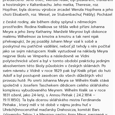
a hostinským v Kaltenbachu. Jeho matka, Theresie, roz.
Hopfner, byla dcerou výrobce zrcadel Wenzla Hopfnera a jeho
choti Elisabeth, roz. Weisel, ze Stubenbachu( Prášily). Pocházel
z české rodiny, ale během doby splynul s německým
prostředím. Rodina Kralikova se těšila velké přízni Johanna
Meyra a jeho ženy Kathariny. Manželé Meyrovi byli dokonce
malému Wilhelmovi za kmotra a kmotru a tak není nijak
překvapující, že jej později Johann Meyr vzal k sobě a
poskytnul mu patřičné vzdělání, neboť již tehdy s ním počítal
jako se svým nástupcem. Kralik vystudoval na náklady Meyra
nejprve školu ve Vimperku a následovně ve Vídni
polytechnické učení a byl v tomto období prakticky jediným
absolventem této školy působícím v českých sklárnách. Po
svém návratu z Vídně v roce 1829 pak byl Kralik přijat do huti
Adolf a byl postupně zasvěcen do všech důležitých věcí
provozu hutě. Po smrti Johanna Meyra se Wilhelm Kralik stává
společně s Josefem Taschekem dědicem celého sklářského
komplexu vybudovaného Meyrem. Wilhelm Kralik se v roce
1831 oženil, jako 24-letý, s Annou Pinhak ( 24.2.1814 –
19.11.1850). Ta byla dcerou sklářského mistra Ferdinanda
Pinhaka , který měl v té době v nájmu jednu huť v
Uhrách(Innocenzthal maďarsky Drahosicza, komitát Bars
/slovensky Tekov ) a Meyrovy sestry Anny Meyr, narozené v