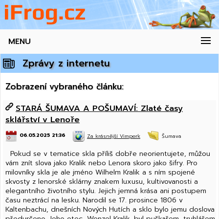
MENU
Zprávy z internetu
Zobrazení vybraného článku:
STARÁ ŠUMAVA A POŠUMAVÍ: Zlaté časy
sklářství v Lenoře
06.05.2025 21:36
Za krásnější Vimperk
Šumava
Pokud se v tematice skla příliš dobře neorientujete, můžou
vám znít slova jako Kralik nebo Lenora skoro jako šifry. Pro
milovníky skla je ale jméno Wilhelm Kralik a s ním spojené
skvosty z lenorské sklárny znakem luxusu, kultivovanosti a
elegantního životního stylu. Jejich jemná krása ani postupem
času neztrácí na lesku. Narodil se 17. prosince 1806 v
Kaltenbachu, dnešních Nových Hutích a sklo bylo jemu doslova
předurčeno. Jeho otec, Wenzel Kralik, byl puškařem, truhlářem