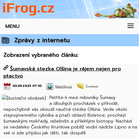
MENU
Zprávy z internetu
Zobrazení vybraného článku:
Šumavská stezka Olšina je rájem nejen pro
ptactvo
03.05.2025 07:10
Novinky.cz
Šumava
Patříte-li mezi milovníky Šumavy
a dlouhých procházek v přírodě,
nepochybně vás okouzlí naučná stezka Olšina. Vede okolo
stejnojmenného rybníka a ptačí oblastí Boletice, prochází
šumavskými mokřady, rašeliništi a přilehlými biotopy. Nachází
se nedaleko Českého Krumlova poblíž vodní nádrže Lipno a na
své si zde přijdou jak děti, tak dospělí.