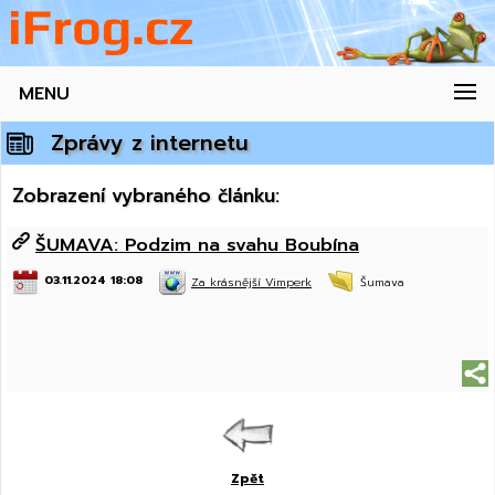
MENU
Zprávy z internetu
Zobrazení vybraného článku:
ŠUMAVA: Podzim na svahu Boubína
03.11.2024 18:08
Za krásnější Vimperk
Šumava
Zpět