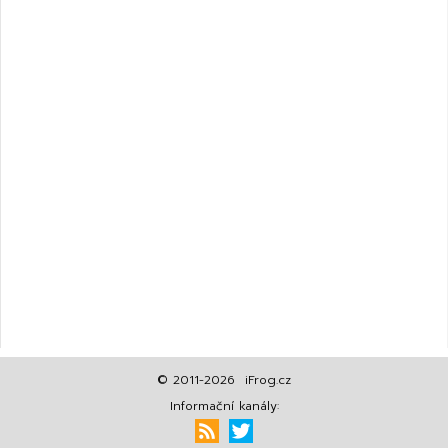
© 2011-2026 iFrog.cz
Informační kanály: