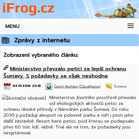
MENU
Zprávy z internetu
Zobrazení vybraného článku:
Ministerstvo převzalo petici za lepší ochranu
Šumavy. S požadavky se však neshodne
04.10.2016 20:15
Český Rozhlas (Č.Budějovice)
Šumava
Ministerstvo životního prostředí převzalo
od ekologických aktivistů petici za
ochranu divoké přírody v Národním parku Šumava. Do roku
2030 ji požadují alespoň na polovině parku a míří i proti jeho
další zástavbě. Resort bere petici, pod kterou se podepsalo
přes 60 tisíc lidí, vážně. Trvá ale na tom, že požadavky jsou
nesystémové.