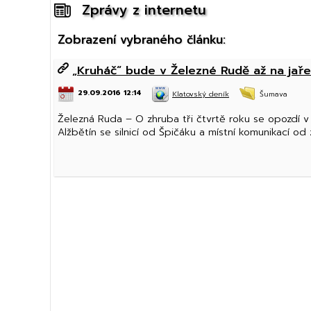
Zprávy z internetu
Zobrazení vybraného článku:
„Kruháč“ bude v Železné Rudě až na jaře
29.09.2016 12:14
Klatovský deník
Šumava
Železná Ruda – O zhruba tři čtvrtě roku se opozdí v
Alžbětín se silnicí od Špičáku a místní komunikací od 