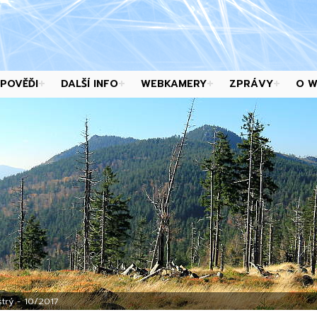
POVĚĎI
DALŠÍ INFO
WEBKAMERY
ZPRÁVY
O 
trý - 10/2017