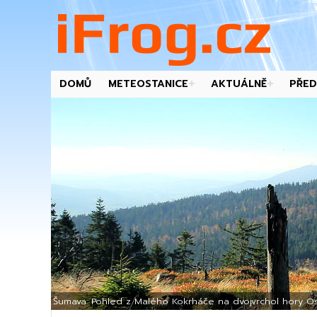
DOMŮ
METEOSTANICE
AKTUÁLNĚ
PŘED
-->
Šumava: Pohled z Malého Kokrháče na dvojvrchol hory Os