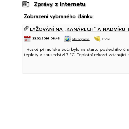
Zprávy z internetu
Zobrazení vybraného článku:
LYŽOVÁNÍ NA „KANÁRECH“ A NADMÍRU 
23.02.2016 08:43
Meteopress
Počasí
Ruské přímořské Soči bylo na startu posledního únor
teploty v sousedství 7 °C. Teplotní rekord vztahující 