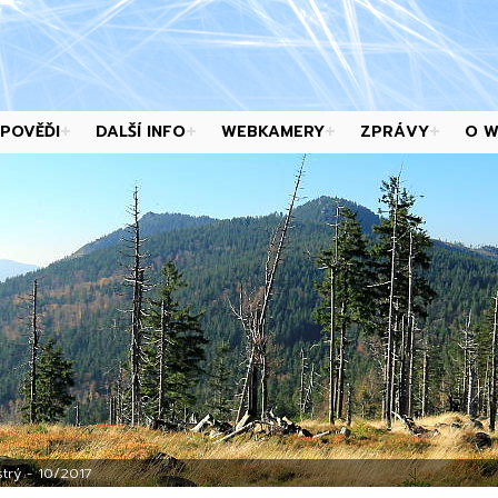
POVĚĎI
DALŠÍ INFO
WEBKAMERY
ZPRÁVY
O 
trý - 10/2017