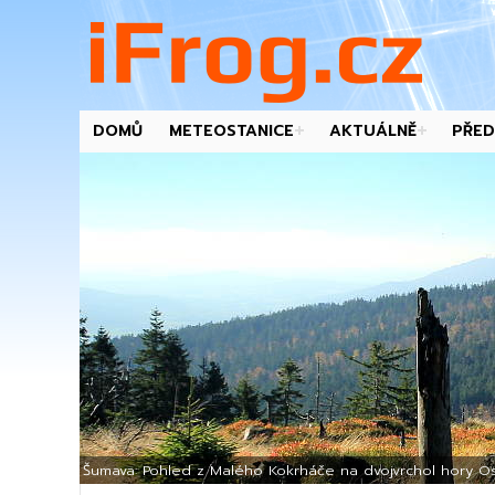
DOMŮ
METEOSTANICE
AKTUÁLNĚ
PŘED
-->
Šumava: Pohled z Malého Kokrháče na dvojvrchol hory Os