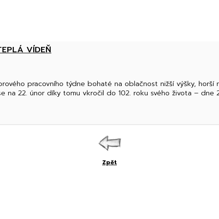
TEPLÁ VÍDEŇ
ového pracovního týdne bohaté na oblačnost nižší výšky, horší 
se na 22. únor díky tomu vkročil do 102. roku svého života – dne 22
Zpět