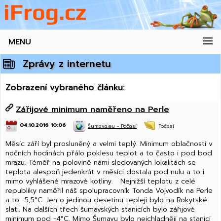
MENU
Zprávy z internetu
Zobrazení vybraného článku:
Zářijové minimum naměřeno na Perle
04.10.2016 10:06
Šumava.eu - Počasí
Počasí
Měsíc září byl prosluněný a velmi teplý. Minimum oblačnosti v
nočních hodinách přálo poklesu teplot a to často i pod bod
mrazu. Téměř na polovině námi sledovaných lokalitách se
teplota alespoň jedenkrát v měsíci dostala pod nulu a to i
mimo vyhlášené mrazové kotliny. Nejnižší teplotu z celé
republiky naměřil náš spolupracovník Tonda Vojvodík na Perle
a to -5,5°C. Jen o jedinou desetinu tepleji bylo na Rokytské
slati. Na dalších třech šumavských stanicích bylo zářijové
minimum pod -4°C. Mimo Šumavu bylo nejchladněji na stanici