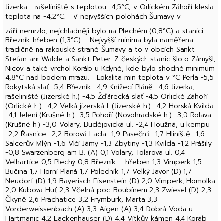
Jizerka - rašeliniště s teplotou -4,5°C, v Orlickém Záhoří klesla
teplota na -4,2°C. V nejvyšších polohách Šumavy v
září nemrzlo, nejchladněji bylo na Plechém (0,8°C) a stanici
Březník hřeben (1,3°C). Nejvyšší minima byla naměřena
tradičně na rakouské straně Šumavy a to v obcích Sankt
Stefan am Walde a Sankt Peter. Z českých stanic šlo o Zámyšl,
Nicov a také vrchol Koráb u Kdyně, kde bylo shodné minimum
4,8°C nad bodem mrazu. Lokalita min teplota v °C Perla -5,5
Rokytská slať -5,4 Březník -4,9 Knížecí Pláně -4,6 Jizerka,
rašeliniště (Jizerské h.) -4,5 Žďárecká slať -4,5 Orlické Záhoří
(Orlické h.) -4,2 Velká jizerská l. (Jizerské h.) -4,2 Horská Kvilda
-4,1 Jelení (Krušné h.) -3,5 Pohoří (Novohradské h.) -3,0 Rolava
(Krušné h.) -3,0 Volary, Budějovická ul. -2,4 Houžná, u kempu
-2,2 Řasnice -2,2 Borová Lada -1,9 Pasečná -1,7 Hliniště -1,6
Salcerův Mlýn -1,6 Vlčí Jámy -1,3 Zbytiny -1,3 Kvilda -1,2 Prášily
-0,8 Swarzenberg am B. (A) 0,1 Volary, Tolarova ul. 0,4
Velhartice 0,5 Plechý 0,8 Březník – hřeben 1,3 Vimperk 1,5
Bučina 1,7 Horní Planá 1,7 Poledník 1,7 Velký Javor (D) 1,7
Neudorf (D) 1,9 Bayerisch Eisenstein (D) 2,0 Vimperk, Homolka
2,0 Kubova Huť 2,3 Včelná pod Boubínem 2,3 Zwiesel (D) 2,3
Čkyně 2,6 Prachatice 3,2 Frymburk, Marta 3,3
Vorderweissenbach (A) 3,3 Aigen (A) 3,4 Dobrá Voda u
Hartmanic 4,2 Lackenhauser (D) 4,4 Vítkův kámen 4,4 Koráb