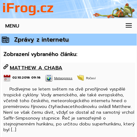
MENU
Zprávy z internetu
Zobrazení vybraného článku:
MATTHEW A CHABA
02.10.2016 09:16
Meteopress
Počasí
Podívejme se letem světem na dvě prvoříjnové vyspělé
tropické cyklóny: Vody amerického, ale také evropského,
včetně toho českého, meteorologického internetu hned o
premiérovou říjnovou čtyřiadvacetihodinovku ovládl Matthew.
Není se však čemu divit, vždyť se dostal až na samotný vrchol
Saffir-Simpsonovy stupnice. Řeč je samozřejmě o
stejnojmenném hurikánu, po určitou dobu superhurikánu, který
byl [...]