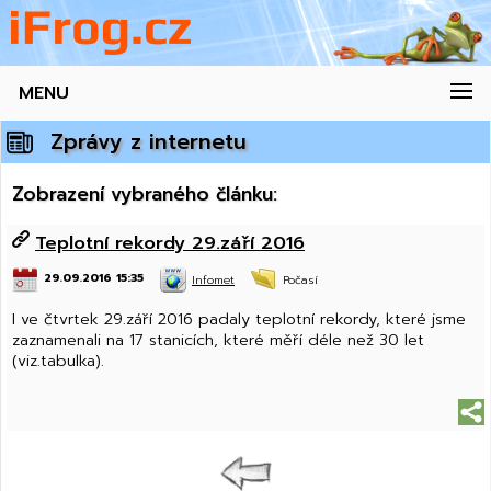
MENU
Zprávy z internetu
Zobrazení vybraného článku:
Teplotní rekordy 29.září 2016
29.09.2016 15:35
Infomet
Počasí
I ve čtvrtek 29.září 2016 padaly teplotní rekordy, které jsme
zaznamenali na 17 stanicích, které měří déle než 30 let
(viz.tabulka).