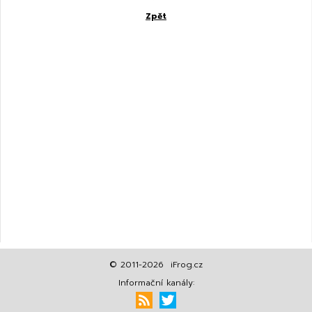
Zpět
© 2011-2026 iFrog.cz
Informační kanály: