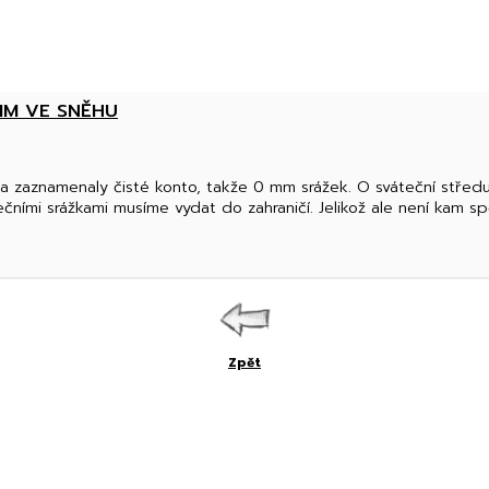
 MM VE SNĚHU
a zaznamenaly čisté konto, takže 0 mm srážek. O sváteční středu 
čními srážkami musíme vydat do zahraničí. Jelikož ale není kam spě
Zpět