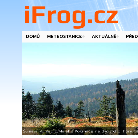
DOMŮ
METEOSTANICE
AKTUÁLNĚ
PŘED
-->
Šumava: Pohled z Malého Kokrháče na dvojvrchol hory Os