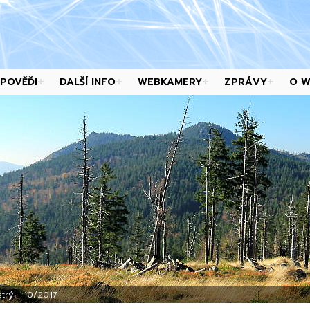
POVĚĎI
DALŠÍ INFO
WEBKAMERY
ZPRÁVY
O 
trý - 10/2017