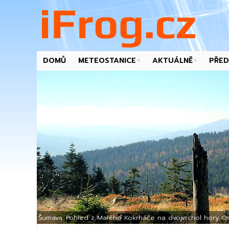
DOMŮ
METEOSTANICE
AKTUÁLNĚ
PŘED
-->
Šumava: Pohled z Malého Kokrháče na dvojvrchol hory Os