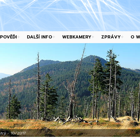
POVĚĎI
DALŠÍ INFO
WEBKAMERY
ZPRÁVY
O 
trý - 10/2017