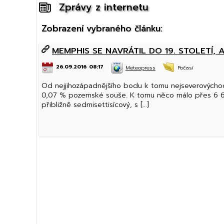
Zprávy z internetu
Zobrazení vybraného článku:
MEMPHIS SE NAVRÁTIL DO 19. STOLETÍ,
26.09.2016 08:17
Meteopress
Počasí
Od nejjihozápadnějšího bodu k tomu nejseverovýchod
0,07 % pozemské souše. K tomu něco málo přes 6 600
přibližně sedmisettisícový, s [...]